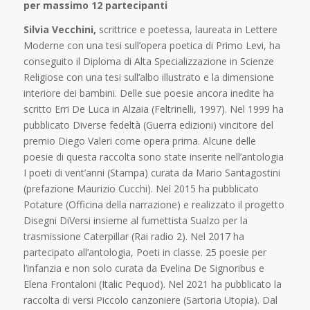
per massimo 12 partecipanti
Silvia Vecchini,
scrittrice e poetessa, laureata in Lettere
Moderne con una tesi sull’opera poetica di Primo Levi, ha
conseguito il Diploma di Alta Specializzazione in Scienze
Religiose con una tesi sull’albo illustrato e la dimensione
interiore dei bambini. Delle sue poesie ancora inedite ha
scritto Erri De Luca in Alzaia (Feltrinelli, 1997). Nel 1999 ha
pubblicato Diverse fedeltà (Guerra edizioni) vincitore del
premio Diego Valeri come opera prima. Alcune delle
poesie di questa raccolta sono state inserite nell’antologia
I poeti di vent’anni (Stampa) curata da Mario Santagostini
(prefazione Maurizio Cucchi). Nel 2015 ha pubblicato
Potature (Officina della narrazione) e realizzato il progetto
Disegni DiVersi insieme al fumettista Sualzo per la
trasmissione Caterpillar (Rai radio 2). Nel 2017 ha
partecipato all’antologia, Poeti in classe. 25 poesie per
l’infanzia e non solo curata da Evelina De Signoribus e
Elena Frontaloni (Italic Pequod). Nel 2021 ha pubblicato la
raccolta di versi Piccolo canzoniere (Sartoria Utopia). Dal