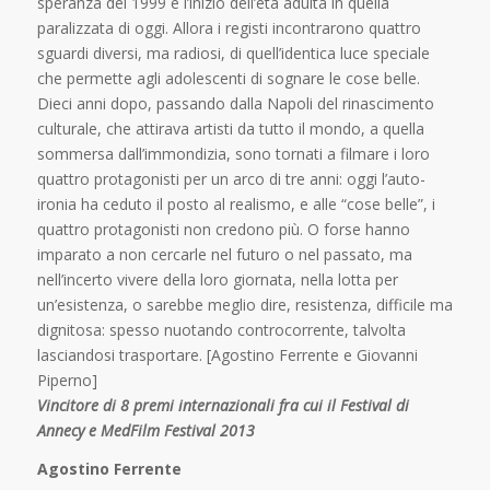
speranza del 1999 e l’inizio dell’età adulta in quella
paralizzata di oggi. Allora i registi incontrarono quattro
sguardi diversi, ma radiosi, di quell’identica luce speciale
che permette agli adolescenti di sognare le cose belle.
Dieci anni dopo, passando dalla Napoli del rinascimento
culturale, che attirava artisti da tutto il mondo, a quella
sommersa dall’immondizia, sono tornati a filmare i loro
quattro protagonisti per un arco di tre anni: oggi l’auto-
ironia ha ceduto il posto al realismo, e alle “cose belle”, i
quattro protagonisti non credono più. O forse hanno
imparato a non cercarle nel futuro o nel passato, ma
nell’incerto vivere della loro giornata, nella lotta per
un’esistenza, o sarebbe meglio dire, resistenza, difficile ma
dignitosa: spesso nuotando controcorrente, talvolta
lasciandosi trasportare. [Agostino Ferrente e Giovanni
Piperno]
Vincitore di 8 premi internazionali fra cui il Festival di
Annecy e MedFilm Festival 2013
Agostino Ferrente