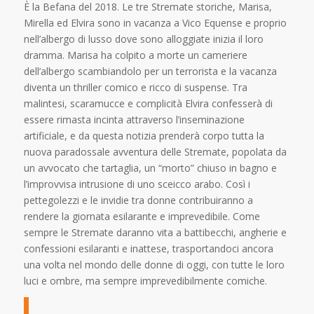
È la Befana del 2018. Le tre Stremate storiche, Marisa,
Mirella ed Elvira sono in vacanza a Vico Equense e proprio
nell’albergo di lusso dove sono alloggiate inizia il loro
dramma. Marisa ha colpito a morte un cameriere
dell’albergo scambiandolo per un terrorista e la vacanza
diventa un thriller comico e ricco di suspense. Tra
malintesi, scaramucce e complicità Elvira confesserà di
essere rimasta incinta attraverso l’inseminazione
artificiale, e da questa notizia prenderà corpo tutta la
nuova paradossale avventura delle Stremate, popolata da
un avvocato che tartaglia, un “morto” chiuso in bagno e
l’improvvisa intrusione di uno sceicco arabo. Così i
pettegolezzi e le invidie tra donne contribuiranno a
rendere la giornata esilarante e imprevedibile. Come
sempre le Stremate daranno vita a battibecchi, angherie e
confessioni esilaranti e inattese, trasportandoci ancora
una volta nel mondo delle donne di oggi, con tutte le loro
luci e ombre, ma sempre imprevedibilmente comiche.