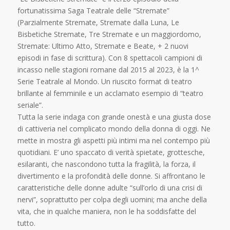
fortunatissima Saga Teatrale delle “Stremate”
(Parzialmente Stremate, Stremate dalla Luna, Le
Bisbetiche Stremate, Tre Stremate e un maggiordomo,
Stremate: Ultimo Atto, Stremate e Beate, + 2 nuovi
episodi in fase di scrittura). Con 8 spettacoli campioni di
incasso nelle stagioni romane dal 2015 al 2023, è la 1^
Serie Teatrale al Mondo. Un riuscito format di teatro
brillante al femminile e un acclamato esempio di “teatro
seriale”.
Tutta la serie indaga con grande onestà e una giusta dose
di cattiveria nel complicato mondo della donna di oggi. Ne
mette in mostra gli aspetti più intimi ma nel contempo più
quotidiani. E’ uno spaccato di verità spietate, grottesche,
esilaranti, che nascondono tutta la fragilità, la forza, il
divertimento e la profondità delle donne. Si affrontano le
caratteristiche delle donne adulte “sull’orlo di una crisi di
nervi”, soprattutto per colpa degli uomini; ma anche della
vita, che in qualche maniera, non le ha soddisfatte del
tutto.