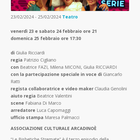
23/02/2024 - 25/02/2024
Teatro
venerdì 23 e sabato 24 febbraio ore 21
domenica 25 febbraio ore 17:30
di
Giulia Ricciardi
regia
Patrizio Cigliano
con
Beatrice FAZI, Milena MICONI, Giulia RICCIARDI
con la partecipazione speciale in voce di
Giancarlo
Ratti
regista collaboratrice e video maker
Claudia Genolini
aiuto regia
Beatrice Valentini
scene
Fabiana Di Marco
arredatore
Luca Capomaggi
ufficio stampa
Maresa Palmacci
ASSOCIAZIONE CULTURALE ARCADINOÈ
“Le Bisbetiche Stremate” è il terzo episodio della