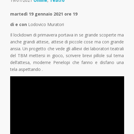
19/01/2021
Online
,
Teatro
martedì 19 gennaio 2021 ore 19
di
e
con
Lodovico Muratori
Il lockdown di primavera portava in se grande scoperte ma
anche grandi attese, attese di piccole cose ma con grande
ansia. Un progetto che vede gli allievi dei laboratori teatrali
del TBM mettersi in gioco, scrivere brevi pillole sul tema
dell’attesa, moderne Penelopi che fanno e disfano una
tela aspettando .