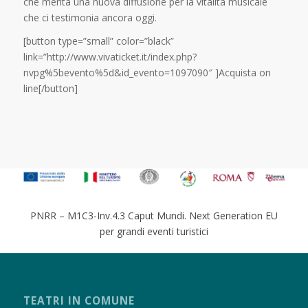
che merita una nuova diffusione per la vitalità musicale
che ci testimonia ancora oggi.
[button type=”small” color=”black”
link=”http://www.vivaticket.it/index.php?
nvpg%5bevento%5d&id_evento=1097090″ ]Acquista on
line[/button]
PNRR – M1C3-Inv.4.3 Caput Mundi. Next Generation EU
per grandi eventi turistici
TEATRI IN COMUNE