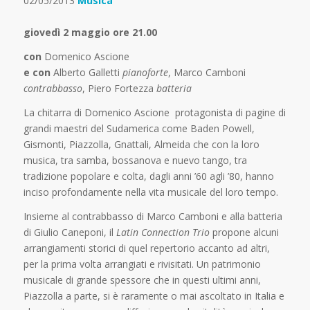
02/05/2013
Musica
giovedì 2 maggio ore 21.00
con
Domenico Ascione
e con
Alberto Galletti
pianoforte
, Marco Camboni
contrabbasso
, Piero Fortezza
batteria
La chitarra di Domenico Ascione protagonista di pagine di
grandi maestri del Sudamerica come Baden Powell,
Gismonti, Piazzolla, Gnattali, Almeida che con la loro
musica, tra samba, bossanova e nuevo tango, tra
tradizione popolare e colta, dagli anni ’60 agli ’80, hanno
inciso profondamente nella vita musicale del loro tempo.
Insieme al contrabbasso di Marco Camboni e alla batteria
di Giulio Caneponi, il
Latin Connection Trio
propone alcuni
arrangiamenti storici di quel repertorio accanto ad altri,
per la prima volta arrangiati e rivisitati. Un patrimonio
musicale di grande spessore che in questi ultimi anni,
Piazzolla a parte, si è raramente o mai ascoltato in Italia e