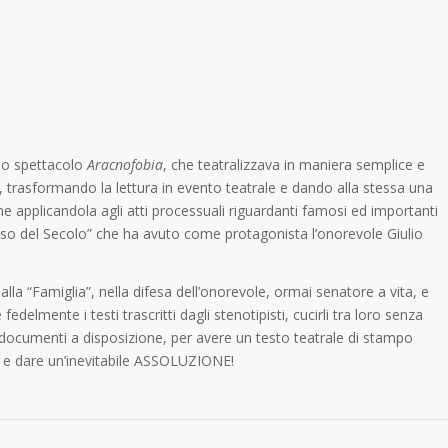
llo spettacolo
Aracnofobia
, che teatralizzava in maniera semplice e
, trasformando la lettura in evento teatrale e dando alla stessa una
e applicandola agli atti processuali riguardanti famosi ed importanti
cesso del Secolo” che ha avuto come protagonista l’onorevole Giulio
alla “Famiglia”, nella difesa dell’onorevole, ormai senatore a vita, e
edelmente i testi trascritti dagli stenotipisti, cucirli tra loro senza
 documenti a disposizione, per avere un testo teatrale di stampo
re e dare un’inevitabile ASSOLUZIONE!