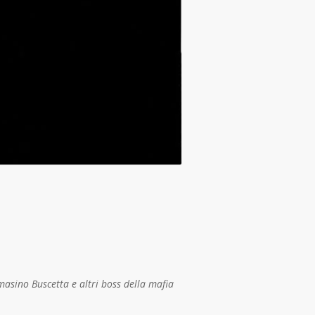
masino Buscetta e altri boss della mafia