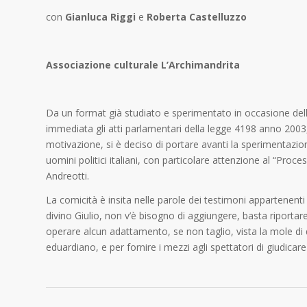
con
Gianluca Riggi
e
Roberta Castelluzzo
Associazione culturale L’Archimandrita
Da un format già studiato e sperimentato in occasione de
immediata gli atti parlamentari della legge 4198 anno 2003
motivazione, si è deciso di portare avanti la sperimentazion
uomini politici italiani, con particolare attenzione al “Pro
Andreotti.
La comicità è insita nelle parole dei testimoni appartenenti 
divino Giulio, non v’è bisogno di aggiungere, basta riportare f
operare alcun adattamento, se non taglio, vista la mole di
eduardiano, e per fornire i mezzi agli spettatori di giudica