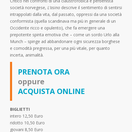
Critico nei confronti di una claustrofobica e perbenista
società norvegese,
L’asino
descrive il sentimento di sentirsi
intrappolati dalla vita, dal passato, oppressi da una società
conformista (quella scandinava ma più in generale di un
Occidente ricco e opulento), che fa emergere una
prepotente spinta emotiva che – come un sordo Urlo alla
Munch – spinge ad abbandonare ogni sicurezza borghese
e comodità pregressa, per una più vitale, per quanto
incerta, animalità.
PRENOTA ORA
oppure
ACQUISTA ONLINE
BIGLIETTI
intero 12,50 Euro
ridotto 10,50 Euro
giovani 8,50 Euro