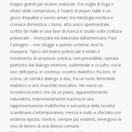
troppo grandi per essere realizzati. Fra voglia di fuga e
rifiuto delle convenzioni, il Teatro di Jesper Halle è un
gioco d’equilibri e sorrisi amari, tra mitologia nordica e
cronaca domestica.
L’asino
, atto unico sperimentale,
scritto da Halle in una fase di ricerca e studio sulla scrittura
polivocale – teorizzata ed elaborata dall’americano Paul
Castagno – non sfugge a questo schema. Anzi lo
esaspera. Tipico del teatro polivocale è infatti il
movimento di un’azione scenica, non prevedibile, ispirata
piuttosto dal dialogo interiore, subliminale e occulto, tra le
voci dell’opera, in continuo scontro dialettico fra loro. In
scena, un serrato dialogo a due, fra un ruolo femminile
realistico e uno maschile evocativo. Ne nasce un
incontro/scontro che da un piano, apparentemente
naturalista, improvvisamente tracima in una
rappresentazione multiforme e sarcastica della società
scandinava contemporanea, messa a nudo e sferzata con
irridente epicità, mentre, sempre più evidenti, emergono le
Voci di dentro di una donna comune.