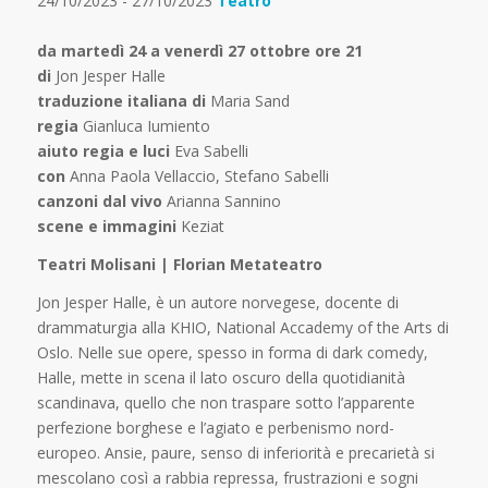
24/10/2023 - 27/10/2023
Teatro
da martedì 24 a venerdì 27 ottobre ore 21
di
Jon Jesper Halle
traduzione italiana di
Maria Sand
regia
Gianluca Iumiento
aiuto regia e luci
Eva Sabelli
con
Anna Paola Vellaccio, Stefano Sabelli
canzoni dal vivo
Arianna Sannino
scene e immagini
Keziat
Teatri Molisani | Florian Metateatro
Jon Jesper Halle, è un autore norvegese, docente di
drammaturgia alla KHIO, National Accademy of the Arts di
Oslo. Nelle sue opere, spesso in forma di dark comedy,
Halle, mette in scena il lato oscuro della quotidianità
scandinava, quello che non traspare sotto l’apparente
perfezione borghese e l’agiato e perbenismo nord-
europeo. Ansie, paure, senso di inferiorità e precarietà si
mescolano così a rabbia repressa, frustrazioni e sogni