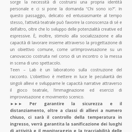
sorge la necessità di costruirsi una propria identità
personale e ci si pone la domanda “Chi sono io?”. In
questo passaggio, delicato ed entusiasmante al tempo
stesso, l’attività teatrale può favorire la conoscenza di sé e
dell’altro, oltre che lo sviluppo delle potenzialità creative ed
espressive. È, inoltre, stimolo alla socializzazione e alla
capacità di lavorare insieme attraverso la progettazione di
un obiettivo comune, come un’improvvisazione su un
canovaccio costruita nel corso di un incontro o la messa
in scena di uno spettacolo.
Teen – Lab è un laboratorio sulla costruzione del
racconto. L’obiettivo è mettere in luce le peculiarità dei
singoli allievi e svilupparne le capacità narrative attraverso
il gioco teatrale, l’immaginazione ed esercizi di
improvvisazione e movimento scenico.
►►► Per garantire la sicurezza e il
distanziamento, oltre a classi di allievi a numero
chiuso, ci sarà il controllo della temperatura in
ingresso, verrà garantita la sanificazione dei luoghi
di attività e il monitoraggio e la tracciabilità delle