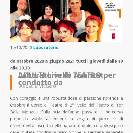
15/10/2020
Laboratorio
da ottobre 2020 a giugno 2021 tutti i giovedì dalle 19
alle 20,30
Laboratorio di TEATRO per ADULTI Livello Avanzato
condotto da
Alioscia Viccaro
Con coraggio e una robusta dose di passione riprende a
Ottobre il Corso di Teatro di 2° livello del Teatro di Tor
Bella Monaca. Sulla scia dell’anno passato, il percorso
proposto vuole accendere la voglia di gioco e di
divertimento inscritta nella natura teatrale, curandosi però
delle mutate condizioni psicologiche e sanitarie generate