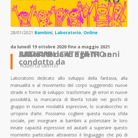
28/01/2021
Bambini
,
Laboratorio
,
Online
da lunedì 19 ottobre 2020 fino a maggio 2021
Laboratorio di TEATRO e ARTI APPLICATE per BAMBINI dai 6 agli 11 anni
condotto da
Roberta Gentili
Laboratorio dedicato allo sviluppo della fantasia, alla
manualità e al movimento del corpo suggerendo nuove
strade e forme di sviluppo: trasformare gli errori in nuove
possibilità, la mancanza di libertà totale nei giochi di
gruppo in nuove modalità espressive, lo scarabocchio in
un’opera d’arte. Possiamo cogliere questa nuova sfida
sociale, per insegnare ai bambini a potenziare le loro
innate capacità espressive ed aiutarli a superare questo
momento particolare attraverso il linguaggio che più di