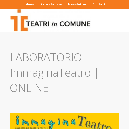
News
Sala stampa
Newsletter
Contatti
LABORATORIO
ImmaginaTeatro |
ONLINE