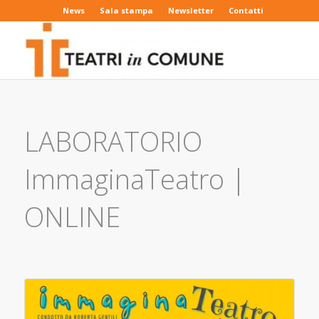
News
Sala stampa
Newsletter
Contatti
LABORATORIO
ImmaginaTeatro |
ONLINE