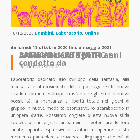
18/12/2020
Bambini
,
Laboratorio
,
Online
da lunedì 19 ottobre 2020 fino a maggio 2021
Laboratorio di TEATRO e ARTI APPLICATE per BAMBINI dai 6 agli 11 anni
condotto da
Roberta Gentili
Laboratorio dedicato allo sviluppo della fantasia, alla
manualità e al movimento del corpo suggerendo nuove
strade e forme di sviluppo: trasformare gli errori in nuove
possibilità, la mancanza di libertà totale nei giochi di
gruppo in nuove modalità espressive, lo scarabocchio in
un’opera d’arte. Possiamo cogliere questa nuova sfida
sociale, per insegnare ai bambini a potenziare le loro
innate capacità espressive ed aiutarli a superare questo
momento particolare attraverso il linguaggio che più di