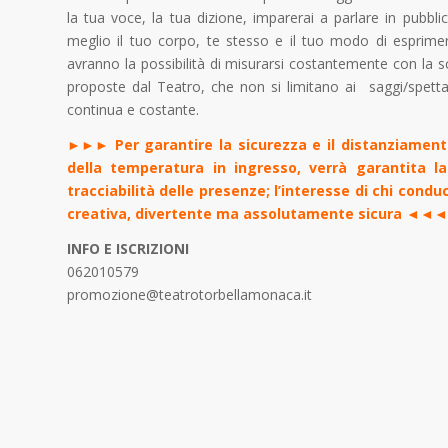
la tua voce, la tua dizione, imparerai a parlare in pubbli
meglio il tuo corpo, te stesso e il tuo modo di esprimerti; 
avranno la possibilità di misurarsi costantemente con la sc
proposte dal Teatro, che non si limitano ai saggi/spett
continua e costante.
►►► Per garantire la sicurezza e il distanziamento, 
della temperatura in ingresso, verrà garantita la
tracciabilità delle presenze; l’interesse di chi condu
creativa, divertente ma assolutamente sicura ◄◄◄
INFO E ISCRIZIONI
062010579
promozione@teatrotorbellamonaca.it