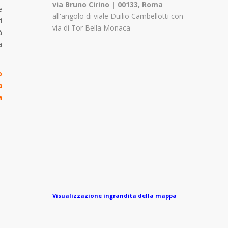
via Bruno Cirino | 00133, Roma
e
all'angolo di viale Duilio Cambellotti con
i
via di Tor Bella Monaca
à
a
o
a
a
Visualizzazione ingrandita della mappa