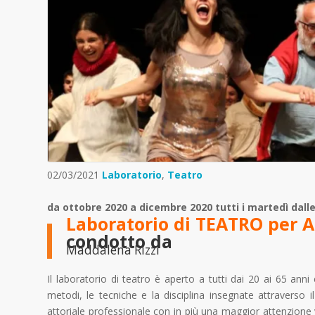
02/03/2021
Laboratorio
,
Teatro
da ottobre 2020 a dicembre 2020 tutti i martedì dalle 
Laboratorio di TEATRO per A
condotto da
Maddalena Rizzi
Il laboratorio di teatro è aperto a tutti dai 20 ai 65 anni
metodi, le tecniche e la disciplina insegnate attraverso i
attoriale professionale con in più una maggior attenzione v