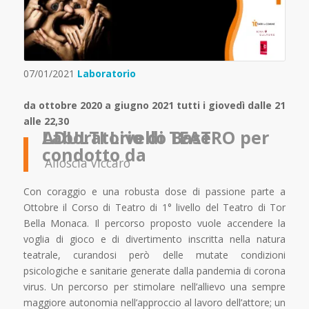
07/01/2021
Laboratorio
da ottobre 2020 a giugno 2021 tutti i giovedì dalle 21
alle 22,30
Laboratorio di TEATRO per ADULTI Livello Base
condotto da
Alioscia Viccaro
Con coraggio e una robusta dose di passione parte a
Ottobre il Corso di Teatro di 1° livello del Teatro di Tor
Bella Monaca. Il percorso proposto vuole accendere la
voglia di gioco e di divertimento inscritta nella natura
teatrale, curandosi però delle mutate condizioni
psicologiche e sanitarie generate dalla pandemia di corona
virus. Un percorso per stimolare nell’allievo una sempre
maggiore autonomia nell’approccio al lavoro dell’attore; un