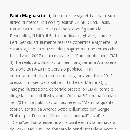
Fabio Magnasciutti
,
illustratore e vignettista ha al suo
attivo numerosi libri con gli editori Giunti, Curci, Lapis,
Barta e altri. Tra le mie collaborazioni figurano la
Repubblica, l’Unità, il Fatto quotidiano, gli Altri, Linus e
Left, per cui attualmente realizza copertine e vignette. Ha
curato sigle e animazioni dei programmi “Che tempo che
fa” edizioni 2007 e successive e di “Pane quotidiano” (RAI
3). Ha realizzato illustrazioni per il programma AnnoZero
edizione 2010-2011 e Servizio pubblico. Tra i
riconoscimenti: il premio come miglior vignettista 2015
presso il museo della satira di Forte dei Marmi. Oggi
insegna illustrazione editoriale presso lo IED di Roma e
dirige la scuola di illustrazione Officina B5 che ha fondato
nel 2015. Tra pubblicazioni più recenti: “Mamma quante
storie”, scritto da Andrea Satta e illustrato con Sergio
Staino, per Treccani, “Nomi, cosi, animali”, “Noi” e
“Diaria”per Barta edizioni, altre uscite entro la primavera
del 2021. Nel 1993 ho fondato la band Her Pillow, voce e