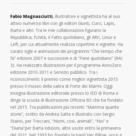
Fabio Magnasciutti
,
illustratore e vignettista ha al suo
attivo numerosi libri con gli editori Giunti, Curci, Lapis,
Barta e altri. Tra le mie collaborazioni figurano la
Repubblica, l’Unità, il Fatto quotidiano, gli Altri, Linus e
Left, per cui attualmente realizza copertine e vignette. Ha
curato sigle e animazioni dei programmi “Che tempo che
fa” edizioni 2007 e successive e di “Pane quotidiano” (RAI
3). Ha realizzato illustrazioni per il programma AnnoZero
edizione 2010-2011 e Servizio pubblico. Tra i
riconoscimenti: il premio come miglior vignettista 2015
presso il museo della satira di Forte dei Marmi. Oggi
insegna illustrazione editoriale presso lo IED di Roma e
dirige la scuola di illustrazione Officina B5 che ha fondato
nel 2015. Tra pubblicazioni più recenti: “Mamma quante
storie”, scritto da Andrea Satta e illustrato con Sergio
Staino, per Treccani, “Nomi, cosi, animali”, “Noi” e
“Diaria”per Barta edizioni, altre uscite entro la primavera
del 2021. Nel 1993 ho fondato la band Her Pillow, voce e