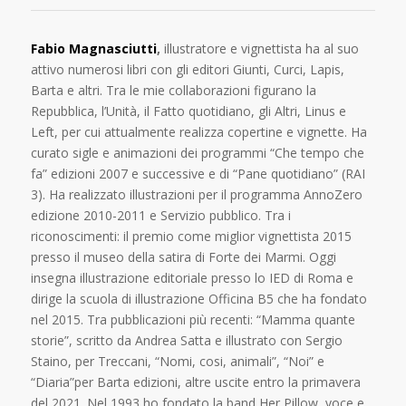
Fabio Magnasciutti
,
illustratore e vignettista ha al suo
attivo numerosi libri con gli editori Giunti, Curci, Lapis,
Barta e altri. Tra le mie collaborazioni figurano la
Repubblica, l’Unità, il Fatto quotidiano, gli Altri, Linus e
Left, per cui attualmente realizza copertine e vignette. Ha
curato sigle e animazioni dei programmi “Che tempo che
fa” edizioni 2007 e successive e di “Pane quotidiano” (RAI
3). Ha realizzato illustrazioni per il programma AnnoZero
edizione 2010-2011 e Servizio pubblico. Tra i
riconoscimenti: il premio come miglior vignettista 2015
presso il museo della satira di Forte dei Marmi. Oggi
insegna illustrazione editoriale presso lo IED di Roma e
dirige la scuola di illustrazione Officina B5 che ha fondato
nel 2015. Tra pubblicazioni più recenti: “Mamma quante
storie”, scritto da Andrea Satta e illustrato con Sergio
Staino, per Treccani, “Nomi, cosi, animali”, “Noi” e
“Diaria”per Barta edizioni, altre uscite entro la primavera
del 2021. Nel 1993 ho fondato la band Her Pillow, voce e