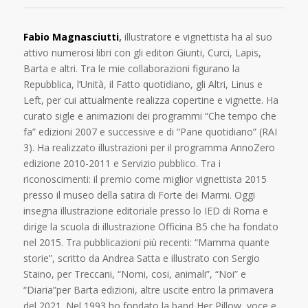
Fabio Magnasciutti
,
illustratore e vignettista ha al suo
attivo numerosi libri con gli editori Giunti, Curci, Lapis,
Barta e altri. Tra le mie collaborazioni figurano la
Repubblica, l’Unità, il Fatto quotidiano, gli Altri, Linus e
Left, per cui attualmente realizza copertine e vignette. Ha
curato sigle e animazioni dei programmi “Che tempo che
fa” edizioni 2007 e successive e di “Pane quotidiano” (RAI
3). Ha realizzato illustrazioni per il programma AnnoZero
edizione 2010-2011 e Servizio pubblico. Tra i
riconoscimenti: il premio come miglior vignettista 2015
presso il museo della satira di Forte dei Marmi. Oggi
insegna illustrazione editoriale presso lo IED di Roma e
dirige la scuola di illustrazione Officina B5 che ha fondato
nel 2015. Tra pubblicazioni più recenti: “Mamma quante
storie”, scritto da Andrea Satta e illustrato con Sergio
Staino, per Treccani, “Nomi, cosi, animali”, “Noi” e
“Diaria”per Barta edizioni, altre uscite entro la primavera
del 2021. Nel 1993 ho fondato la band Her Pillow, voce e