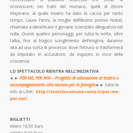
riconoscere, nei tratti del monaco, quelli di Ettore
Majorana, al quale invano ha dato la caccia per tanto
tempo. Laura Fermi, la moglie dell’illustre premio Nobel,
chiamata a identificare il giovane scienziato dileguatosi nel
nulla. Questi quattro personaggi, per tutta la notte, oltre
l’alba, fino al tragico scioglimento dell’enigma, daranno
vita ad una sorta di processo: dove l’intruso si trasformerà
da imputato in accusatore, da inquisito in voce della
coscienza.
LO SPETTACOLO RIENTRA NELL’INIZIATIVA
►►
PER ME, PER NOI – Progetto di educazione al teatro e
accompagnamento alla visione per le famiglie
►► tutte le
info al LINK:
http://teatriincomune.roma.it/per-me-
per-noi/
BIGLIETTI
intero 10,50 Euro
ridotto 8,50 Euro