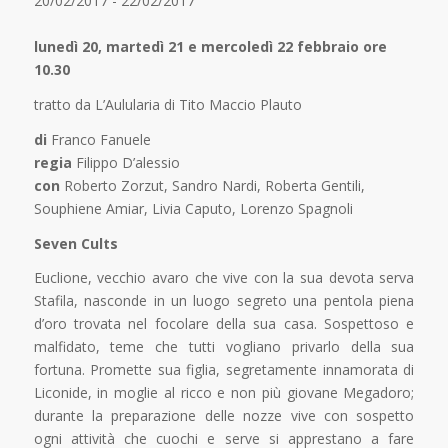
20/02/2017 - 22/02/2017
lunedì 20, martedì 21 e mercoledì 22 febbraio ore
10.30
tratto da L’Aulularia di Tito Maccio Plauto
di
Franco Fanuele
regia
Filippo D’alessio
con
Roberto Zorzut, Sandro Nardi, Roberta Gentili,
Souphiene Amiar, Livia Caputo, Lorenzo Spagnoli
Seven Cults
Euclione, vecchio avaro che vive con la sua devota serva
Stafila, nasconde in un luogo segreto una pentola piena
d’oro trovata nel focolare della sua casa. Sospettoso e
malfidato, teme che tutti vogliano privarlo della sua
fortuna. Promette sua figlia, segretamente innamorata di
Liconide, in moglie al ricco e non più giovane Megadoro;
durante la preparazione delle nozze vive con sospetto
ogni attività che cuochi e serve si apprestano a fare