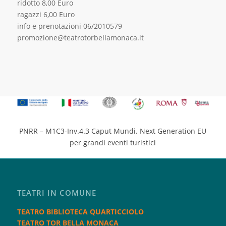
ridotto 8,00 Euro
ragazzi 6,00 Euro
info e prenotazioni 06/2010579
promozione@teatrotorbellamonaca.it
PNRR – M1C3-Inv.4.3 Caput Mundi. Next Generation EU
per grandi eventi turistici
TEATRI IN COMUNE
TEATRO BIBLIOTECA QUARTICCIOLO
TEATRO TOR BELLA MONACA