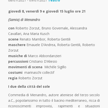
08/07/2021 - 09/07/2021
Teatro
giovedì 8, venerdì 9 e giovedì 15 luglio ore 21
(Samia) di Menandro
con
Roberto Zorzut, Bruno Governale, Alessandra
Cavallari, Ana Maria Kusch
scene
Renato Mambor, Roberta Gentili
maschere
Emauele D’Andrea, Roberta Gentili, Roberto
Zorzut
musiche di
Marco Abbondanzieri
percussioni
Cristiano D’Aliesio
movimenti di scena
Michéle Sigillo
costumi
marinaschi collectif
regia
Roberto Zorzut
I due della città del sole
Commedia di Menandro, autore ateniese del terzo secolo
a.C., popolarissimo in tutto il bacino mediterraneo, ricca di
riconoscimenti improvvisi, rapimenti e situazioni