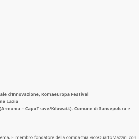
rale d’Innovazione, Romaeuropa Festival
ne Lazio
 (Armunia – CapoTrave/Kilowatt)
,
Comune di Sansepolcro
e
 cinema. E’ membro fondatore della compagnia VicoQuartoMazzini con