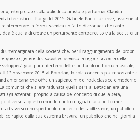
rio, interpretato dalla poliedrica artista e performer Claudia
ntati terrostici di Parigi del 2015. Gabriele Paolocà scrive, assieme al
 reinterpretare in forma scenica un fatto di cronaca che tanto
idea è quella di creare un perturbante cortocircuito tra la scelta di un
lla di un’emarginata della società che, per il raggiungimento dei propri
are questo genere di dispositivo scenico la regia si avvarrà della
 svilupperà gran parte dei temi dello spettacolo in forma musicale,
. Il 13 novembre 2015 al Bataclan, la sala concerto più importante di
and americana che offre un sapiente mix di rock classico e moderno,
. La comunità che si era radunata quella sera al Bataclan era una
gati agli attentati, proprio a causa del concerto di quella sera,
 un po’ il verso a questo mondo qui. Immaginate una performer
lico attraverso uno spettacolo concerto destabilizzante, un pubblico
ubblico rapito dalla sua estrema bravura, un pubblico che nei giorni a