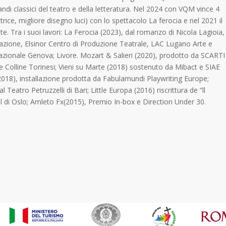
grandi classici del teatro e della letteratura. Nel 2024 con VQM vince 4
rice, migliore disegno luci) con lo spettacolo La ferocia e nel 2021 il
 Tra i suoi lavori: La Ferocia (2023), dal romanzo di Nicola Lagioia,
zione, Elsinor Centro di Produzione Teatrale, LAC Lugano Arte e
Nazionale Genova; Livore. Mozart & Salieri (2020), prodotto da SCARTI
e Colline Torinesi; Vieni su Marte (2018) sostenuto da Mibact e SIAE
e (2018), installazione prodotta da Fabulamundi Playwriting Europe;
eatro Petruzzelli di Bari; Little Europa (2016) riscrittura de “ll
val di Oslo; Amleto Fx(2015), Premio In-box e Direction Under 30.