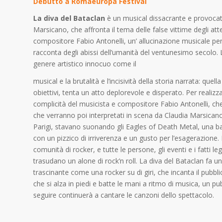
Debutto a Romaeuropa Festival
La diva del Bataclan
è un musical dissacrante e provocato
Marsicano, che affronta il tema delle false vittime degli atte
compositore Fabio Antonelli, un’ allucinazione musicale per
racconta degli abissi dell’umanità del ventunesimo secolo. L’
genere artistico innocuo come il
musical e la brutalità e l’incisività della storia narrata: que
obiettivi, tenta un atto deplorevole e disperato. Per realizz
complicità del musicista e compositore Fabio Antonelli, che
che verranno poi interpretati in scena da Claudia Marsicano
Parigi, stavano suonando gli Eagles of Death Metal, una b
con un pizzico di irriverenza e un gusto per l’esagerazione
comunità di rocker, e tutte le persone, gli eventi e i fatti le
trasudano un alone di rock’n roll. La diva del Bataclan fa
trascinante come una rocker su di giri, che incanta il pubb
che si alza in piedi e batte le mani a ritmo di musica, un p
seguire continuerà a cantare le canzoni dello spettacolo.