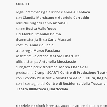
CREDITI
regia, drammaturgia e liriche
Gabriele Paolocà
con
Claudia Marsicano
e
Gabriele Correddu
musiche originali
Fabio Antonelli
scene
Rosita Vallefuoco
luci
Martìn Emanuel Palma
drammaturgia fisica
Carlo Massari
costumi
Anna Coluccia
aiuto regia
Marco Fasciana
assistente volontario
Matteo Libertucci
ufficio stampa
Antonella Mucciaccio
si ringrazia per le traduzioni
Marco Chenevier
produzione
Cranpi, SCARTI Centro di Produzione Teat
con il contributo di
MiC – Ministero della Cultura
,
Regio
con il sostegno del
Centro di Residenza della Toscana
Teatro Biblioteca Quarticciolo
Gabriele Paolocà
è regista, autore e attore di teatro e