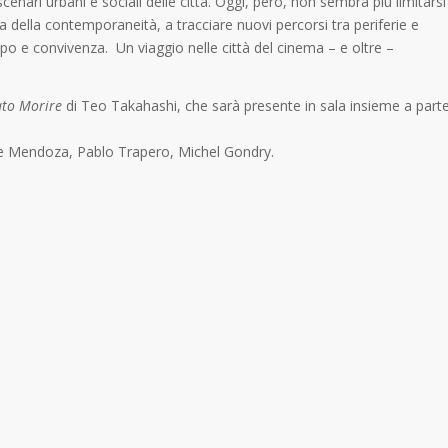
enari urbani e sociali delle città. Oggi, però, non sembra più limitarsi
 della contemporaneità, a tracciare nuovi percorsi tra periferie e
luppo e convivenza. Un viaggio nelle città del cinema – e oltre –
ato Morire
di Teo Takahashi, che sarà presente in sala insieme a part
nte Mendoza, Pablo Trapero, Michel Gondry.