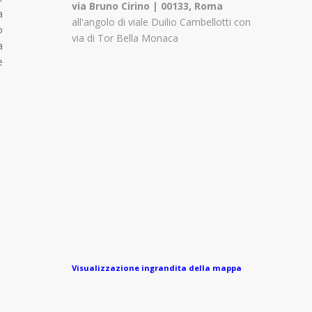
via Bruno Cirino | 00133, Roma
a
all'angolo di viale Duilio Cambellotti con
o
via di Tor Bella Monaca
a
e
Visualizzazione ingrandita della mappa