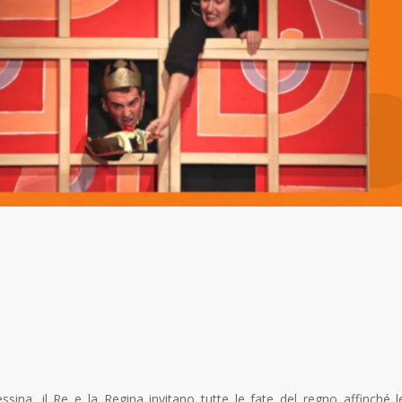
ssina, il Re e la Regina invitano tutte le fate del regno affinché l