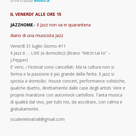
31/07/2020
Musica
IL VENERDI’ ALLE ORE 15
JAZZHOME
–
Il Jazz non va in quarantena
diario di una musicista Jazz
Venerdì 31 luglio Giorno #11
Il Jazz è … LIVE (a domicilio)! (Brano “Witch tai to” –
J.Pepper)
E’ vero, i Festival sono cancellati. Ma la cultura non si
ferma e la passione è più grande della ferita. Il jazz si
sposta a domicilio. House concert, performance solistiche,
qualche duetto, direttamente dalle case degli artisti. Vere e
proprie maratone con autorevoli cartelloni. Tanta musica
di qualità dal vivo, per tutti noi, da ascoltare, con calma e
gratuitamente.
scuderieteatrali@gmail.com