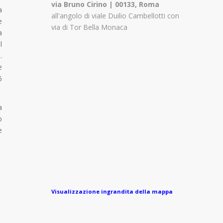
via Bruno Cirino | 00133, Roma
a
all'angolo di viale Duilio Cambellotti con
e
via di Tor Bella Monaca
a
l
.
e
6
a
o
e
Visualizzazione ingrandita della mappa