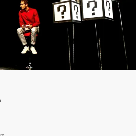
n
re.