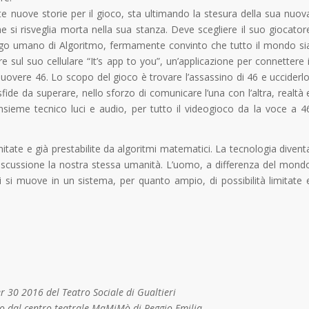
e nuove storie per il gioco, sta ultimando la stesura della sua nuov
e si risveglia morta nella sua stanza. Deve scegliere il suo giocator
er ego umano di Algoritmo, fermamente convinto che tutto il mondo si
e sul suo cellulare “It’s app to you”, un’applicazione per connettere i
vere 46. Lo scopo del gioco è trovare l’assassino di 46 e ucciderlo
e sfide da superare, nello sforzo di comunicare l’una con l’altra, realtà 
 insieme tecnico luci e audio, per tutto il videogioco da la voce a 4
mitate e già prestabilite da algoritmi matematici. La tecnologia divent
iscussione la nostra stessa umanità. L’uomo, a differenza del mond
lui si muove in un sistema, per quanto ampio, di possibilità limitate 
r 30 2016 del Teatro Sociale di Gualtieri
to dal centro teatrale MaMiMò di Reggio Emilia