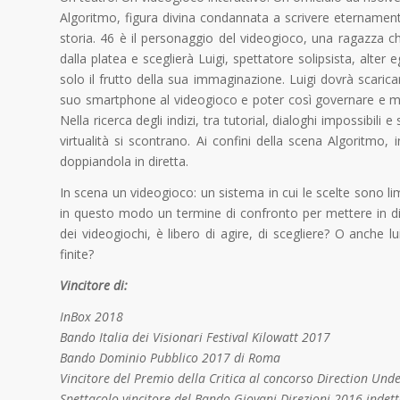
Algoritmo, figura divina condannata a scrivere eternament
storia. 46 è il personaggio del videogioco, una ragazza ch
dalla platea e sceglierà Luigi, spettatore solipsista, alt
solo il frutto della sua immaginazione. Luigi dovrà scaricar
suo smartphone al videogioco e poter così governare e muo
Nella ricerca degli indizi, tra tutorial, dialoghi impossibili 
virtualità si scontrano. Ai confini della scena Algoritmo,
doppiandola in diretta.
In scena un videogioco: un sistema in cui le scelte sono li
in questo modo un termine di confronto per mettere in d
dei videogiochi, è libero di agire, di scegliere? O anche 
finite?
Vincitore di:
InBox 2018
Bando Italia dei Visionari Festival Kilowatt 2017
Bando Dominio Pubblico 2017 di Roma
Vincitore del Premio della Critica al concorso Direction Unde
Spettacolo vincitore del Bando Giovani Direzioni 2016 indet