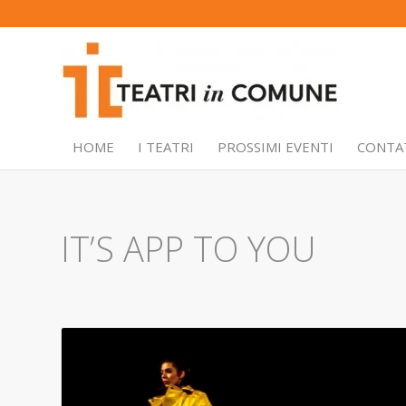
HOME
I TEATRI
PROSSIMI EVENTI
CONTA
IT’S APP TO YOU