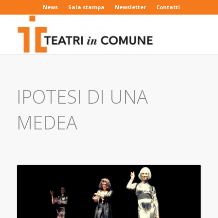
News
Sala stampa
Newsletter
Contatti
IPOTESI DI UNA
MEDEA