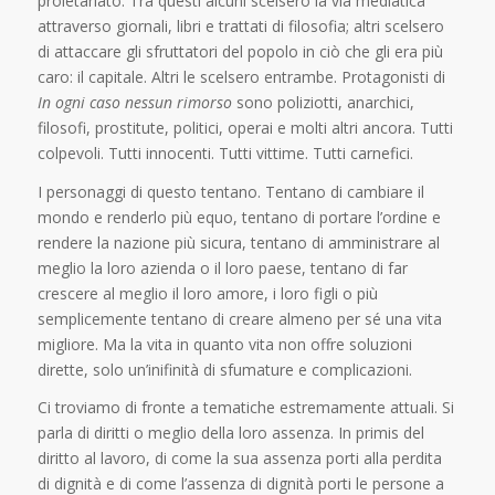
proletariato. Tra questi alcuni scelsero la via mediatica
attraverso giornali, libri e trattati di filosofia; altri scelsero
di attaccare gli sfruttatori del popolo in ciò che gli era più
caro: il capitale. Altri le scelsero entrambe. Protagonisti di
In ogni caso nessun rimorso
sono poliziotti, anarchici,
filosofi, prostitute, politici, operai e molti altri ancora. Tutti
colpevoli. Tutti innocenti. Tutti vittime. Tutti carnefici.
I personaggi di questo tentano. Tentano di cambiare il
mondo e renderlo più equo, tentano di portare l’ordine e
rendere la nazione più sicura, tentano di amministrare al
meglio la loro azienda o il loro paese, tentano di far
crescere al meglio il loro amore, i loro figli o più
semplicemente tentano di creare almeno per sé una vita
migliore. Ma la vita in quanto vita non offre soluzioni
dirette, solo un’inifinità di sfumature e complicazioni.
Ci troviamo di fronte a tematiche estremamente attuali. Si
parla di diritti o meglio della loro assenza. In primis del
diritto al lavoro, di come la sua assenza porti alla perdita
di dignità e di come l’assenza di dignità porti le persone a