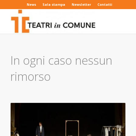
News
Sala stampa
Newsletter
Contatti
In ogni caso nessun
rimorso