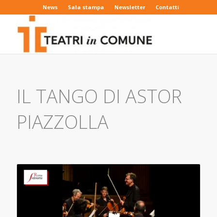
News
Sala stampa
Newsletter
Contatti
IL TANGO DI ASTOR
PIAZZOLLA