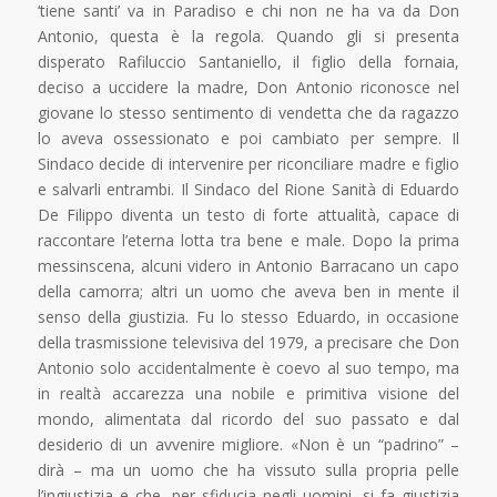
‘tiene santi’ va in Paradiso e chi non ne ha va da Don
Antonio, questa è la regola. Quando gli si presenta
disperato Rafiluccio Santaniello, il figlio della fornaia,
deciso a uccidere la madre, Don Antonio riconosce nel
giovane lo stesso sentimento di vendetta che da ragazzo
lo aveva ossessionato e poi cambiato per sempre. Il
Sindaco decide di intervenire per riconciliare madre e figlio
e salvarli entrambi. Il Sindaco del Rione Sanità di Eduardo
De Filippo diventa un testo di forte attualità, capace di
raccontare l’eterna lotta tra bene e male. Dopo la prima
messinscena, alcuni videro in Antonio Barracano un capo
della camorra; altri un uomo che aveva ben in mente il
senso della giustizia. Fu lo stesso Eduardo, in occasione
della trasmissione televisiva del 1979, a precisare che Don
Antonio solo accidentalmente è coevo al suo tempo, ma
in realtà accarezza una nobile e primitiva visione del
mondo, alimentata dal ricordo del suo passato e dal
desiderio di un avvenire migliore. «Non è un “padrino” –
dirà – ma un uomo che ha vissuto sulla propria pelle
l’ingiustizia e che, per sfiducia negli uomini, si fa giustizia