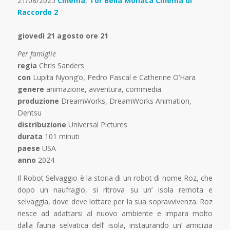
21/08/2025
Cinema
,
Tor Bella Monaca Cinema di
Raccordo 2
giovedì 21 agosto ore 21
Per famiglie
regia
Chris Sanders
con
Lupita Nyong’o, Pedro Pascal e Catherine O’Hara
genere
animazione, avventura, commedia
produzione
DreamWorks, DreamWorks Animation,
Dentsu
distribuzione
Universal Pictures
durata
101 minuti
paese
USA
anno
2024
Il Robot Selvaggio è la storia di un robot di nome Roz, che
dopo un naufragio, si ritrova su un’ isola remota e
selvaggia, dove deve lottare per la sua sopravvivenza. Roz
riesce ad adattarsi al nuovo ambiente e impara molto
dalla fauna selvatica dell’ isola, instaurando un’ amicizia