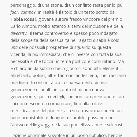
personaggio, di una storia, di un conflitto resta per lo più
fuori campo
?
In realtà è il titolo di un testo scritto da
Tobia Rossi
, giovane autore fresco vincitore del premio
Carlo Annoni, molto attento ai temi dell’inclusione e della
diversity
.
Il tema controverso e spesso poco indagato
della scoperta della sessualità nei ragazzi disabili è solo
una
delle possibili prospettive di sguardo su questa
vicenda, la più immediata, che ci investe con tutta la sua
necessità e che tocca un tema politico e comunitario. Ma
è chiaro fin da subito che in gioco ci sono altri elementi,
altrettanto politici, altrettanto incandescenti, che tracciano
una linea di continuità tra lo spaesamento di una
generazione di adulti nei confronti di una nuova
generazione, quella dei figli, che non comprendono e con
cui non riescono a comunicare, fino alla totale
mercificazione del piacere, alla sua trasformazione in un
bene acquistabile e dunque misurabile, passando per
l’abisso del linguaggio e la sua parcellizzazione e sclerosi.
L’azione principale si svolge in un luogo pubblico, benché