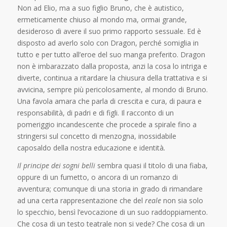
Non ad Elio, ma a suo figlio Bruno, che è autistico,
ermeticamente chiuso al mondo ma, ormai grande,
desideroso di avere il suo primo rapporto sessuale. Ed è
disposto ad averlo solo con Dragon, perché somiglia in
tutto e per tutto all’eroe del suo manga preferito.
Dragon
non è imbarazzato dalla proposta, anzi la cosa lo intriga e
diverte, continua a ritardare la chiusura della trattativa e si
avvicina, sempre più pericolosamente, al mondo di Bruno.
Una favola amara che parla di crescita e cura, di paura e
responsabilità, di padri e di figli. Il racconto di un
pomeriggio incandescente che procede a spirale fino a
stringersi sul concetto di menzogna, inossidabile
caposaldo della nostra educazione e identità
.
Il principe dei sogni belli
sembra quasi il titolo di una fiaba,
oppure di un fumetto, o ancora di un romanzo di
avventura; comunque di una storia in grado di rimandare
ad una certa rappresentazione che del
reale
non sia solo
lo specchio, bensì l’evocazione di un suo raddoppiamento.
Che cosa di un testo teatrale non si vede? Che cosa di un