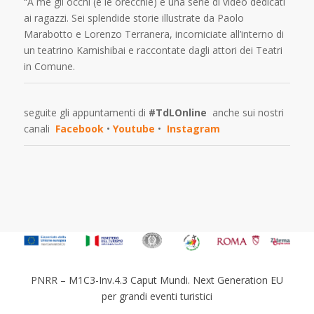
“A me gli occhi (e le orecchie) è una serie di video dedicati
ai ragazzi. Sei splendide storie illustrate da Paolo
Marabotto e Lorenzo Terranera, incorniciate all’interno di
un teatrino Kamishibai e raccontate dagli attori dei Teatri
in Comune.
seguite gli appuntamenti di
#TdLOnline
anche sui nostri
canali
Facebook
•
Youtube
•
Instagram
PNRR – M1C3-Inv.4.3 Caput Mundi. Next Generation EU
per grandi eventi turistici