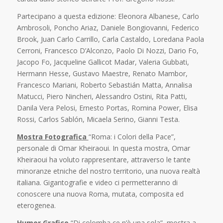
Partecipano a questa edizione: Eleonora Albanese, Carlo
Ambrosoli, Poncho Ariaz, Daniele Bongiovanni, Federico
Brook, Juan Carlo Carrillo, Carla Castaldo, Loredana Paola
Cerroni, Francesco D’Alconzo, Paolo Di Nozzi, Dario Fo,
Jacopo Fo, Jacqueline Gallicot Madar, Valeria Gubbati,
Hermann Hesse, Gustavo Maestre, Renato Mambor,
Francesco Mariani, Roberto Sebastián Matta, Annalisa
Matucci, Piero Nincheri, Alessandro Ostini, Rita Patti,
Danila Vera Pelosi, Ernesto Portas, Romina Power, Elisa
Rossi, Carlos Sablón, Micaela Serino, Gianni Testa.
Mostra Fotografica
“Roma: i Colori della Pace”,
personale di Omar Kheiraoui. In questa mostra, Omar
Kheiraoui ha voluto rappresentare, attraverso le tante
minoranze etniche del nostro territorio, una nuova realtà
italiana. Gigantografie e video ci permetteranno di
conoscere una nuova Roma, mutata, composita ed
eterogenea.
Humor Grafico
“Di colomba ce n’è una sola”, mostra a