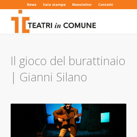
News
Sala stampa
Newsletter
Contatti
Il gioco del burattinaio
| Gianni Silano