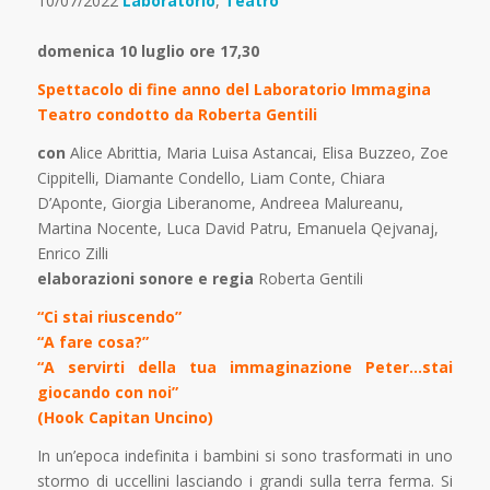
10/07/2022
Laboratorio
,
Teatro
domenica 10 luglio ore 17,30
Spettacolo di fine anno del Laboratorio Immagina
Teatro
condotto da
Roberta Gentili
con
Alice Abrittia, Maria Luisa Astancai, Elisa Buzzeo, Zoe
Cippitelli, Diamante Condello, Liam Conte, Chiara
D’Aponte, Giorgia Liberanome, Andreea Malureanu,
Martina Nocente, Luca David Patru, Emanuela Qejvanaj,
Enrico Zilli
elaborazioni sonore e regia
Roberta Gentili
“Ci stai riuscendo”
“A fare cosa?”
“A servirti della tua immaginazione Peter…stai
giocando con noi”
(Hook Capitan Uncino)
In un’epoca indefinita i bambini si sono trasformati in uno
stormo di uccellini lasciando i grandi sulla terra ferma. Si