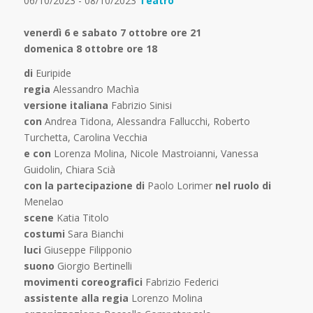
06/10/2023 - 08/10/2023
Teatro
venerdì 6 e sabato 7 ottobre ore 21
domenica 8 ottobre ore 18
di
Euripide
regia
Alessandro Machìa
versione italiana
Fabrizio Sinisi
con
Andrea Tidona, Alessandra Fallucchi, Roberto
Turchetta, Carolina Vecchia
e con
Lorenza Molina, Nicole Mastroianni, Vanessa
Guidolin, Chiara Scià
con la partecipazione di
Paolo Lorimer
nel ruolo di
Menelao
scene
Katia Titolo
costumi
Sara Bianchi
luci
Giuseppe Filipponio
suono
Giorgio Bertinelli
movimenti coreografici
Fabrizio Federici
assistente alla regia
Lorenzo Molina