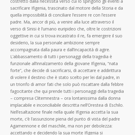
costretto dalla necessità verso cui lo spingono gli eventi a
sacrificare Ifigenia, trascinato dal motore della Storia e da
quella impossibilità di conciliare l’essere re con l’essere
padre. Ma, ancor di più, a venire alla luce attraverso il
verso di Sinisi è l’umano euripideo che, oltre le costrizioni
oggettive in cui si trova incastrato il re, fa emergere il suo
desiderio, la sua personale ambizione sempre
accompagnata dalla paura e dall’incapacità di agire.
L’abbassamento di tutti i personaggi della tragedia è
funzionale all’innalzamento della giovane Ifigenia, “nata
forte”, che decide di sacrificarsi, di accettare e addirittura
di volere il destino che è stato scelto per lei dal padre, in
un trionfo di amor fati che solo può riscattare dalla febbre
fagocitante che qui prende tutti i personaggi della tragedia
– compresa Clitemnestra – ora lontanissima dalla donna
implacabile e inconciliabile descritta nell’Orestea di Eschilo.
Nell’esaltazione finale nella quale Ifigenia accetta la sua
morte, c’è l’assunzione piena del punto di vista del padre
Agamennone e del maschile, ma non per debolezza:
accettando e decidendo la sua morte Ifigenia si