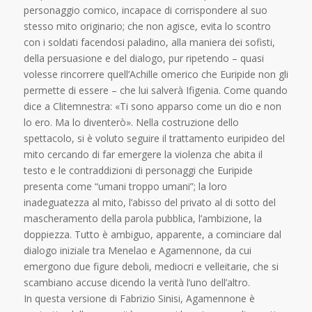
personaggio comico, incapace di corrispondere al suo
stesso mito originario; che non agisce, evita lo scontro
con i soldati facendosi paladino, alla maniera dei sofisti,
della persuasione e del dialogo, pur ripetendo – quasi
volesse rincorrere quell’Achille omerico che Euripide non gli
permette di essere – che lui salverà Ifigenia. Come quando
dice a Clitemnestra: «Ti sono apparso come un dio e non
lo ero. Ma lo diventerò». Nella costruzione dello
spettacolo, si è voluto seguire il trattamento euripideo del
mito cercando di far emergere la violenza che abita il
testo e le contraddizioni di personaggi che Euripide
presenta come “umani troppo umani”; la loro
inadeguatezza al mito, l’abisso del privato al di sotto del
mascheramento della parola pubblica, l’ambizione, la
doppiezza. Tutto è ambiguo, apparente, a cominciare dal
dialogo iniziale tra Menelao e Agamennone, da cui
emergono due figure deboli, mediocri e velleitarie, che si
scambiano accuse dicendo la verità l’uno dell’altro.
In questa versione di Fabrizio Sinisi, Agamennone è