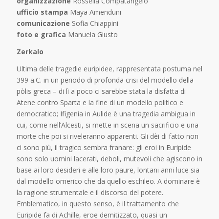
organizzazione
Rossella Compatangelo
ufficio stampa
Maya Amenduni
comunicazione
Sofia Chiappini
foto e grafica
Manuela Giusto
Zerkalo
Ultima delle tragedie euripidee, rappresentata postuma nel
399 a.C. in un periodo di profonda crisi del modello della
pòlis greca – di lì a poco ci sarebbe stata la disfatta di
Atene contro Sparta e la fine di un modello politico e
democratico; Ifigenia in Aulide è una tragedia ambigua in
cui, come nell’Alcesti, si mette in scena un sacrificio e una
morte che poi si riveleranno apparenti. Gli dèi di fatto non
ci sono più, il tragico sembra franare: gli eroi in Euripide
sono solo uomini lacerati, deboli, mutevoli che agiscono in
base ai loro desideri e alle loro paure, lontani anni luce sia
dal modello omerico che da quello eschileo. A dominare è
la ragione strumentale e il discorso del potere.
Emblematico, in questo senso, è il trattamento che
Euripide fa di Achille, eroe demitizzato, quasi un