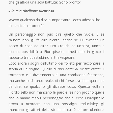
che gli affida una sola battuta: ‘Sono pronto’.
– la mia ribellione silenziosa.
‘Avevo qualcosa da dirvi di importante…ecco adesso l’ho
dimenticata…tornerà.’
Un personaggio non può dire quello che vuole. E se
l’autore non gli fa dire niente, anche se lui avrebbe un
sacco di cose da dire? Tim Crouch da un’altra, unica e
ultima, possibilità a Fiordipisello, rimettendo in gioco il
rapporto tra quest’ultimo e Shakespeare.
Ecco allora i sogni dell’ultimo dei folletti per raccontare la
storia di un sogno. Quello di
una notte di mezza estate
. Il
tormento e il divertimento di una condizione fantastica,
ma anche così tanto reale, di chi forse avrebbe qualcosa
da dire, se qualcuno gli dicesse cosa. Questa volta a
Fiordipisello non mancano le parole (se non proprio quelle
che lo hanno reso il personaggio che è, eche Fiordipisello
prova a ricordare con una nostalgia irriducibile): gli
mancano gli attori della storia di cui è autore ulteriore.