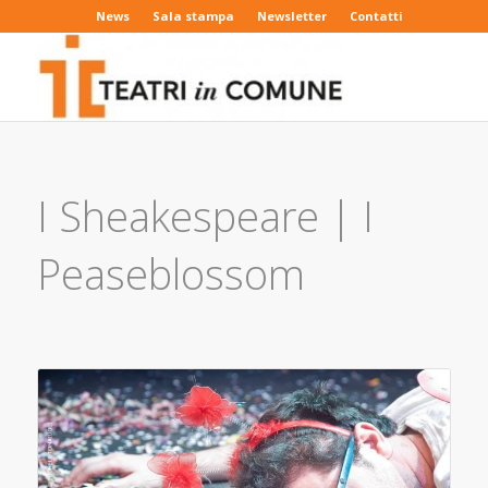
News
Sala stampa
Newsletter
Contatti
I Sheakespeare | I
Peaseblossom