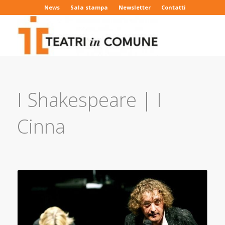
News
Sala stampa
Newsletter
Contatti
I Shakespeare | I
Cinna