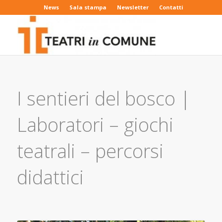
News
Sala stampa
Newsletter
Contatti
I sentieri del bosco |
Laboratori – giochi
teatrali – percorsi
didattici