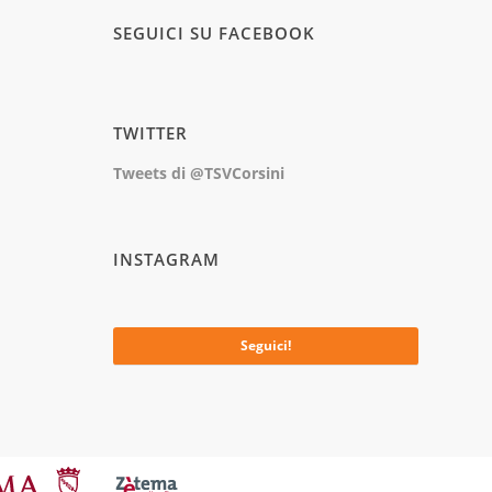
SEGUICI SU FACEBOOK
TWITTER
Tweets di @TSVCorsini
INSTAGRAM
No images available at the moment
Seguici!