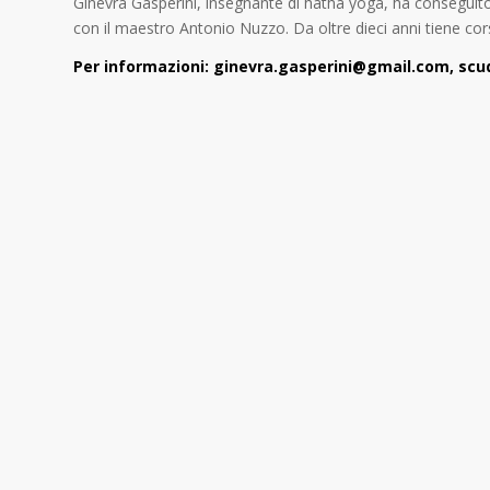
Ginevra Gasperini, insegnante di hatha yoga, ha conseguit
con il maestro Antonio Nuzzo. Da oltre dieci anni tiene cor
Per informazioni: ginevra.gasperini@gmail.com, scu