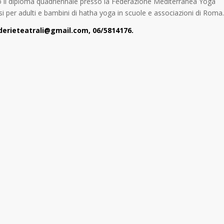
o il diploma quadriennale presso la Federazione Mediterranea Yoga
si per adulti e bambini di hatha yoga in scuole e associazioni di Roma.
derieteatrali@gmail.com, 06/5814176.