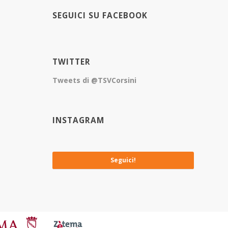
SEGUICI SU FACEBOOK
TWITTER
Tweets di @TSVCorsini
INSTAGRAM
No images available at the moment
Seguici!