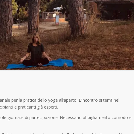
le per la pratica dello yoga all’aperto. L’incontro si terrà nel
ipianti e praticanti già esperti.
singole giornate di partecipazione. Necessario abbigliamento comodo e