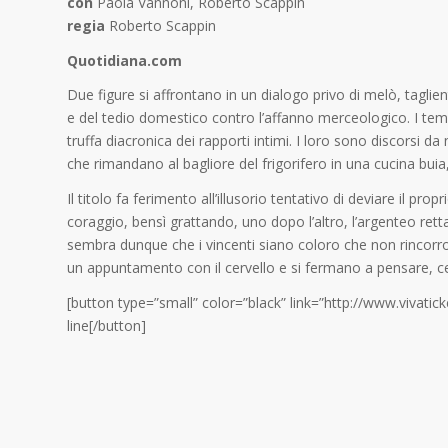
con
Paola Vannoni, Roberto Scappin
regia
Roberto Scappin
Quotidiana.com
Due figure si affrontano in un dialogo privo di melò, tagliente
e del tedio domestico contro l’affanno merceologico. I temi
truffa diacronica dei rapporti intimi. I loro sono discorsi d
che rimandano al bagliore del frigorifero in una cucina buia
Il titolo fa ferimento all’illusorio tentativo di deviare il p
coraggio, bensì grattando, uno dopo l’altro, l’argenteo rett
sembra dunque che i vincenti siano coloro che non rincor
un appuntamento con il cervello e si fermano a pensare, cer
[button type=”small” color=”black” link=”http://www.viva
line[/button]