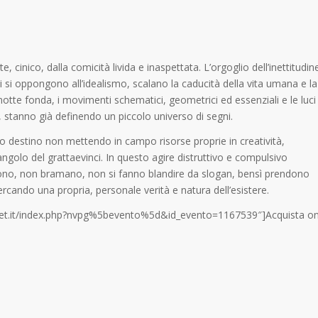
, cinico, dalla comicità livida e inaspettata. L’orgoglio dell’inettitudin
 si oppongono all’idealismo, scalano la caducità della vita umana e la
a notte fonda, i movimenti schematici, geometrici ed essenziali e le luci
, stanno già definendo un piccolo universo di segni.
roprio destino non mettendo in campo risorse proprie in creatività,
angolo del grattaevinci. In questo agire distruttivo e compulsivo
rono, non bramano, non si fanno blandire da slogan, bensì prendono
cando una propria, personale verità e natura dell’esistere.
ticket.it/index.php?nvpg%5bevento%5d&id_evento=1167539″]Acquista o