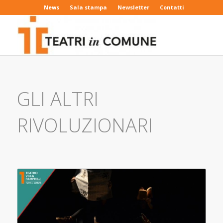
News
Sala stampa
Newsletter
Contatti
GLI ALTRI
RIVOLUZIONARI