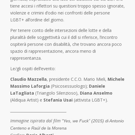
tiene accesi i riflettori su questioni troppo spesso ignorate,
violenze e crimini d’odio nei confronti delle persone
LGBT+ all’ordine del giorno.
Per tenere conto delle intersezioni delle lotte e della
pluralità delle soggettività cui il ddl si riferisce, l’incontro
ospiterà persone con disabilità, che trovano ancora poco
spazio di rappresentazione, ancora meno di
rappresentanza.
Le/gli ospiti dell’evento:
Claudio Mazzella
, presidente C.C.O. Mario Mieli,
Michele
Massimo Laforgia
(Psicosessuologo);
Daniele
LaTagliata
(Triangolo Silenzioso),
Diana Anselmo
(Aldiqua Artist) e
Stefania Usai
(attivista LGBT+).
_______________________________
Immagine ispirata dal film “
Yes, we Fuck” (2015) di Antonio
Centeno e Raúl de la Morena