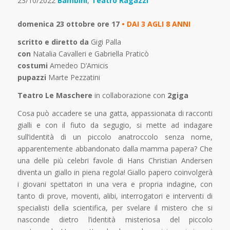
23/10/2022
Bambini
,
Teatro Ragazzi
domenica 23 ottobre ore 17
• DAI 3 AGLI 8 ANNI
scritto e diretto da
Gigi Palla
con
Natalia Cavalleri e Gabriella Praticò
costumi
Amedeo D’Amicis
pupazzi
Marte Pezzatini
Teatro Le Maschere
in collaborazione con
2giga
Cosa può accadere se una gatta, appassionata di racconti
gialli e con il fiuto da segugio, si mette ad indagare
sull’identità di un piccolo anatroccolo senza nome,
apparentemente abbandonato dalla mamma papera? Che
una delle più celebri favole di Hans Christian Andersen
diventa un giallo in piena regola! Giallo papero coinvolgerà
i giovani spettatori in una vera e propria indagine, con
tanto di prove, moventi, alibi, interrogatori e interventi di
specialisti della scientifica, per svelare il mistero che si
nasconde dietro l’identità misteriosa del piccolo