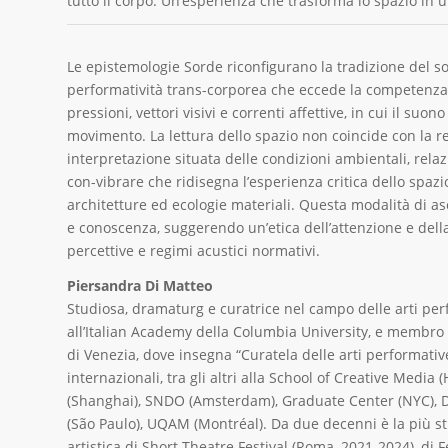
tutto il corpo. Un’esperienza che trasforma lo spazio in 
Le epistemologie Sorde riconfigurano la tradizione del s
performatività trans-corporea che eccede la competenza 
pressioni, vettori visivi e correnti affettive, in cui il su
movimento. La lettura dello spazio non coincide con la re
interpretazione situata delle condizioni ambientali, rela
con-vibrare che ridisegna l’esperienza critica dello spazi
architetture ed ecologie materiali. Questa modalità di asc
e conoscenza, suggerendo un’etica dell’attenzione e dell
percettive e regimi acustici normativi.
Piersandra Di Matteo
Studiosa, dramaturg e curatrice nel campo delle arti per
all’Italian Academy della Columbia University, e membro 
di Venezia, dove insegna “Curatela delle arti performativ
internazionali, tra gli altri alla School of Creative Med
(Shanghai), SNDO (Amsterdam), Graduate Center (NYC), DA
(São Paulo), UQAM (Montréal). Da due decenni è la più stre
artistica di Short Theatre Festival (Roma, 2021-2024), di 