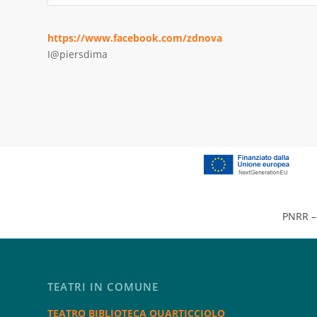
https://www.facebook.com/zdnova
I@piersdima
PNRR – 
TEATRI IN COMUNE
TEATRO BIBLIOTECA QUARTICCIOLO