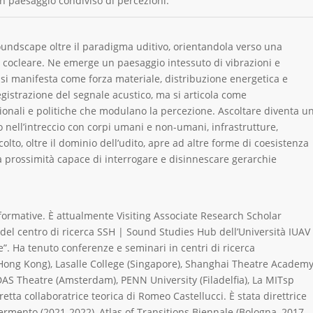
un paesaggio condiviso di percezioni.
oundscape oltre il paradigma uditivo, orientandola verso una
cocleare. Ne emerge un paesaggio intessuto di vibrazioni e
ono si manifesta come forza materiale, distribuzione energetica e
gistrazione del segnale acustico, ma si articola come
zionali e politiche che modulano la percezione. Ascoltare diventa u
o nell’intreccio con corpi umani e non-umani, infrastrutture,
olto, oltre il dominio dell’udito, apre ad altre forme di coesistenza
a prossimità capace di interrogare e disinnescare gerarchie
formative. È attualmente Visiting Associate Research Scholar
del centro di ricerca SSH | Sound Studies Hub dell’Università IUAV
e”. Ha tenuto conferenze e seminari in centri di ricerca
ia (Hong Kong), Lasalle College (Singapore), Shanghai Theatre Academ
S Theatre (Amsterdam), PENN University (Filadelfia), La MITsp
tta collaboratrice teorica di Romeo Castellucci. È stata direttrice
Fermento (2021-2022), Atlas of Transitions Biennale (Bologna, 2017-