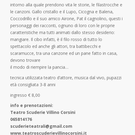
intorno alla quale prendono vita le storie, le filastrocche e
le canzoni. Gallo cristallo e il Lupo, Cicogna e Balena,
Coccodrillo e il suo amico Airone, Pat il cagnolino, questi i
personaggi dei racconti, ognuno di loro con le proprie
caratteristiche ma tutti animati dallo stesso desiderio:
mangiare. Il cibo infatti, è il filo rosso di tutto lo
spettacolo ed anche gli attori, tra battibecchi e
scaramucce, tra una canzone ed un pane fatto in casa,
devono trovare
il modo di riempire la pancia…
tecnica utilizzata teatro d’attore, musica dal vivo, pupazzi
età consigliata 3-8 anni
ingresso € 8,00
info e prenotazioni:
Teatro Scuderie Villino Corsini
065814176
scuderieteatrali@gmail.com
www.teatroscuderievillinocorsini.it