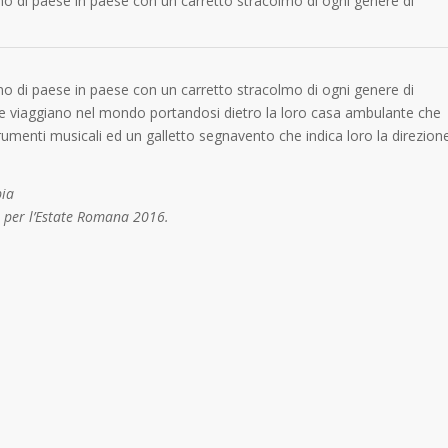
stano di paese in paese con un carretto stracolmo di ogni genere di
stano di paese in paese con un carretto stracolmo di ogni genere di
torie viaggiano nel mondo portandosi dietro la loro casa ambulante che
strumenti musicali ed un galletto segnavento che indica loro la direzion
bia
e per l’Estate Romana 2016.