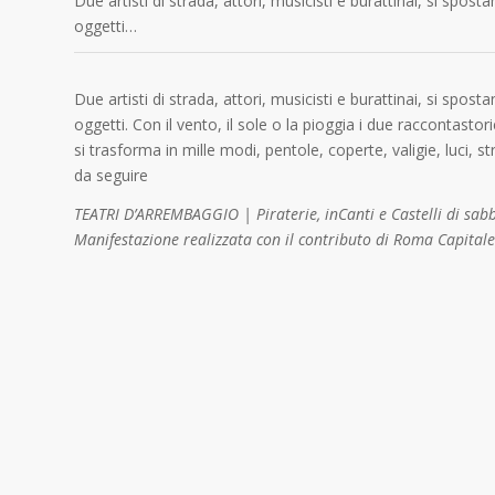
Due artisti di strada, attori, musicisti e burattinai, si spo
oggetti…
Due artisti di strada, attori, musicisti e burattinai, si spo
oggetti. Con il vento, il sole o la pioggia i due raccontas
si trasforma in mille modi, pentole, coperte, valigie, luci, 
da seguire
TEATRI D’ARREMBAGGIO | Piraterie, inCanti e Castelli di sab
Manifestazione realizzata con il contributo di Roma Capital