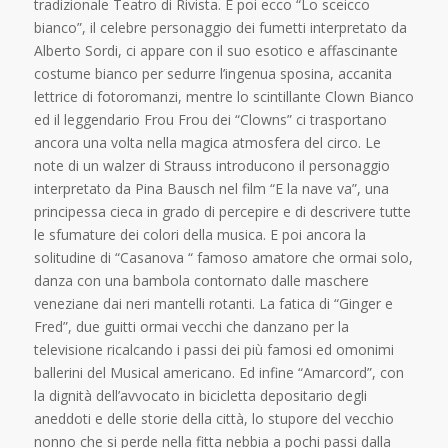
tradizionale Teatro di Rivista. E poi ecco “Lo sceicco
bianco”, il celebre personaggio dei fumetti interpretato da
Alberto Sordi, ci appare con il suo esotico e affascinante
costume bianco per sedurre l’ingenua sposina, accanita
lettrice di fotoromanzi, mentre lo scintillante Clown Bianco
ed il leggendario Frou Frou dei “Clowns” ci trasportano
ancora una volta nella magica atmosfera del circo. Le
note di un walzer di Strauss introducono il personaggio
interpretato da Pina Bausch nel film “E la nave va”, una
principessa cieca in grado di percepire e di descrivere tutte
le sfumature dei colori della musica. E poi ancora la
solitudine di “Casanova “ famoso amatore che ormai solo,
danza con una bambola contornato dalle maschere
veneziane dai neri mantelli rotanti. La fatica di “Ginger e
Fred”, due guitti ormai vecchi che danzano per la
televisione ricalcando i passi dei più famosi ed omonimi
ballerini del Musical americano. Ed infine “Amarcord”, con
la dignità dell’avvocato in bicicletta depositario degli
aneddoti e delle storie della città, lo stupore del vecchio
nonno che si perde nella fitta nebbia a pochi passi dalla