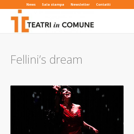
News
Sala stampa
Newsletter
Contatti
Fellini’s dream